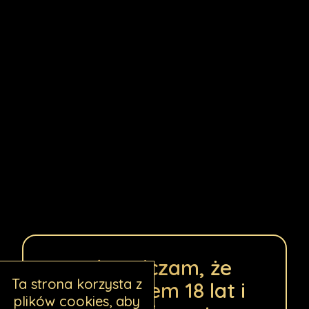
Lubrykant nie zawiera żadnych
konserwantów
— jego stosowanie jest w
pełni bezpieczne zarówno dla zdrowia
Twojego, jak i partnera. Od teraz będziesz
doświadczać nowej jakości miłosnych
uniesień. Oprócz tradycyjnego seksu
lubrykant świetnie sprawdzi się podczas
zbliżeń oralnych i analnych. Oczywiście
preparat wzorowo zdaje egzamin podczas
stosowania prezerwatywy, jak również zabaw
z gadżetami erotycznymi.
Oświadczam, że
Ta strona korzysta z
ukończyłem 18 lat i
plików cookies, aby