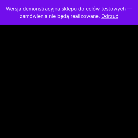
Wersja demonstracyjna sklepu do celów testowych —
zamówienia nie będą realizowane.
Odrzuć
Strona główna
/
Drogeria
/ Naturalny lubrykant na bazie wody ALOE
VERA + Lubrykant na bazie wody AQUA